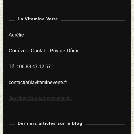
Simples
À
Cultiver
La Vitamine Verte
Pour
Aurélie
Débuter
Un
Corrèze – Cantal – Puy-de-Dôme
Potager
Tél : 06.88.47.12.57
contact(at)lavitamineverte.fr
Je m’inscris à la newsletter ici
Derniers articles sur le blog