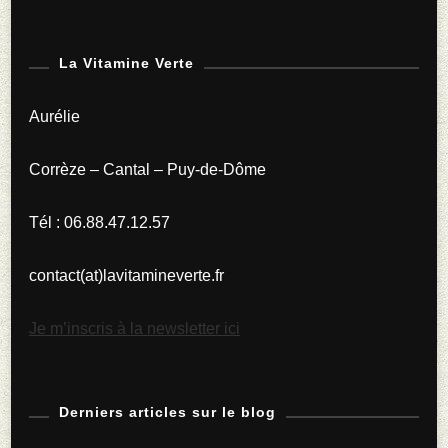
Simples
À
Cultiver
La Vitamine Verte
Pour
Aurélie
Débuter
Un
Corrèze – Cantal – Puy-de-Dôme
Potager
Tél : 06.88.47.12.57
contact(at)lavitamineverte.fr
Je m’inscris à la newsletter ici
Derniers articles sur le blog